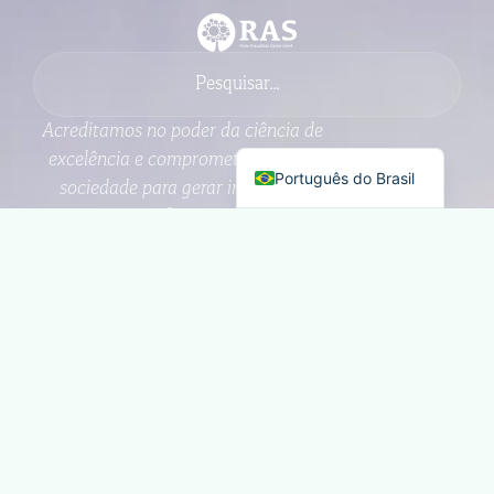
Acreditamos no poder da ciência de
English
excelência e comprometida com a
Português do Brasil
sociedade para gerar impacto e
promover transformações positivas
na Amazônia.