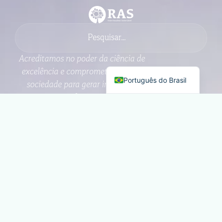
Acreditamos no poder da ciência de
English
excelência e comprometida com a
Português do Brasil
sociedade para gerar impacto e
promover transformações positivas
na Amazônia.