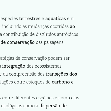
e espécies
terrestres
e
aquáticas
em
, incluindo as mudanças ocorridas
ao
 a contribuição de distúrbios antrópicos
r de conservação
das paisagens
ratégias de conservação podem ser
da
integração
dos ecossistemas
s e da compreensão das
transições dos
elações entre estoques de
carbono e
s entre diferentes espécies e como elas
s ecológicos como a
dispersão de