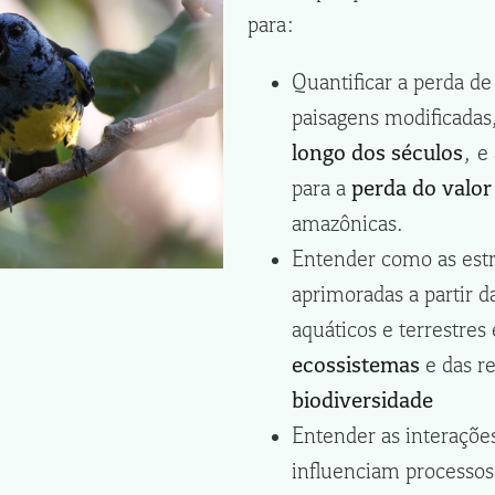
para:
Quantificar a perda d
paisagens modificadas
longo dos séculos
, e
para a
perda do valo
amazônicas.
Entender como as est
aprimoradas a partir 
aquáticos e terrestre
ecossistemas
e das r
biodiversidade
Entender as interaçõe
influenciam processo