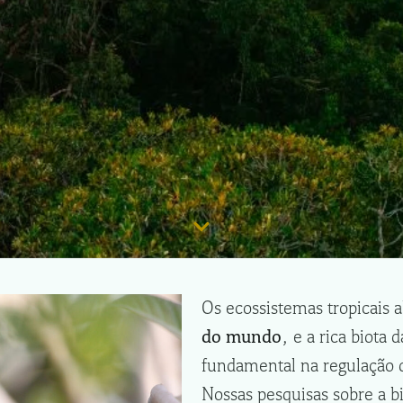
Os ecossistemas tropicais 
do mundo
, e a rica biot
fundamental na regulação 
Nossas pesquisas sobre a b