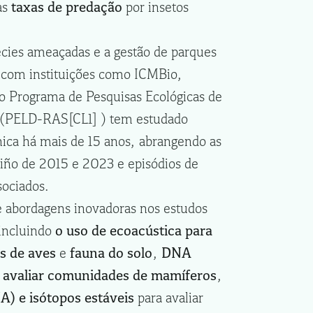
as
taxas de predação
por insetos
pécies ameaçadas e a gestão de parques
 com instituições como ICMBio,
Programa de Pesquisas Ecológicas de
 (PELD-RAS[CL1] ) tem estudado
ica há mais de 15 anos, abrangendo as
Niño de 2015 e 2023 e episódios de
sociados.
 abordagens inovadoras nos estudos
 incluindo
o uso de ecoacústica para
s de aves
e
fauna do solo
,
DNA
a avaliar comunidades de mamíferos
,
) e isótopos estáveis
para avaliar