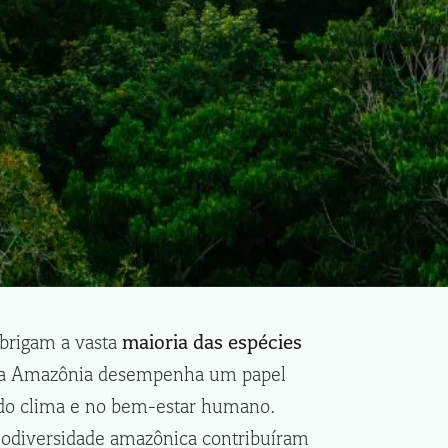
abrigam a vasta
maioria das espécies
a da Amazônia desempenha um papel
do clima e no bem-estar humano.
iodiversidade amazônica contribuíram