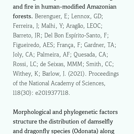
and fire in human-modified Amazonian
forests.
Berenguer, E; Lennox, GD;
Ferreira, J; Malhi, Y; Aragão, LEOC;
Barreto, JR; Del Bon Espírito-Santo, F;
Figueiredo, AES; França, F; Gardner, TA;
Joly, CA; Palmeira, AF; Quesada, CA;
Rossi, LC; de Seixas, MMM; Smith, CC;
Withey, K; Barlow, J. (2021). Proceedings
of the National Academy of Sciences,
118(30): e2019377118.
Morphological and phylogenetic factors
structure the distribution of damselfly
and dragonfly species (Odonata) along